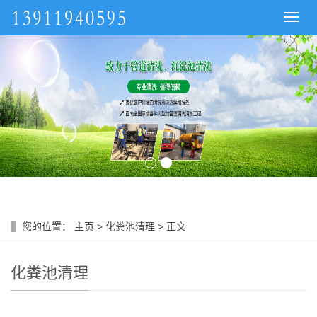
导
航
菜
单
您的位置：
主页
>
化粪池清理
> 正文
化粪池清理