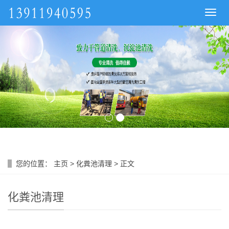
导
航
菜
单
您的位置：
主页
>
化粪池清理
> 正文
化粪池清理