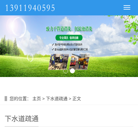
导
航
菜
单
您的位置：
主页
>
下水道疏通
> 正文
下水道疏通